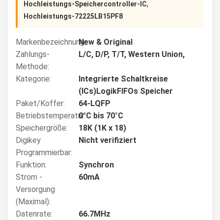
,
Hochleistungs-Speichercontroller-IC
Hochleistungs-72225LB15PF8
Markenbezeichnung:
New & Original
Zahlungs-
L/C, D/P, T/T, Western Union,
Methode:
Kategorie:
Integrierte Schaltkreise
(ICs)LogikFIFOs Speicher
Paket/Koffer:
64-LQFP
Betriebstemperatur:
0°C bis 70°C
Speichergröße:
18K (1K x 18)
Digikey
Nicht verifiziert
Programmierbar:
Funktion:
Synchron
Strom -
60mA
Versorgung
(maximal):
Datenrate:
66.7MHz