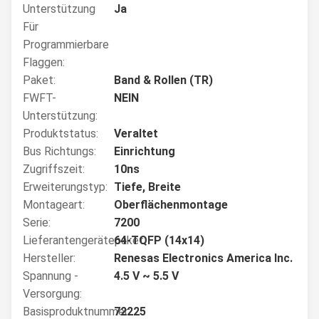
Unterstützung
Ja
Für
Programmierbare
Flaggen:
Paket:
Band & Rollen (TR)
FWFT-
NEIN
Unterstützung:
Produktstatus:
Veraltet
Bus Richtungs:
Einrichtung
Zugriffszeit:
10ns
Erweiterungstyp:
Tiefe, Breite
Montageart:
Oberflächenmontage
Serie:
7200
Lieferantengerätepaket:
64-TQFP (14x14)
Hersteller:
Renesas Electronics America Inc.
Spannung -
4.5 V ~ 5.5 V
Versorgung:
Basisproduktnummer:
72225