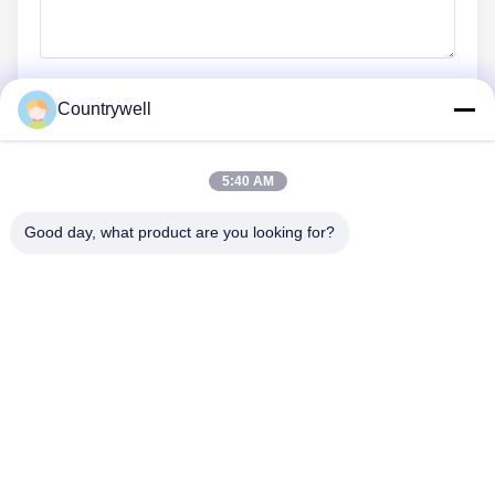
Countrywell
Jetzt Absenden
5:40 AM
Good day, what product are you looking for?
TRETEN SIE MIT UNS IN VERBINDUNG
Telefon: 86-0755-82719069
E-Mail: info@c-w-electronics.com
SCHNELLLINKS
Startseite
Produkte
UNTERNEHMEN
Hersteller
Qualitätskontrolle
Kontakt
Referenzen
Nachrichten
Alle Fälle