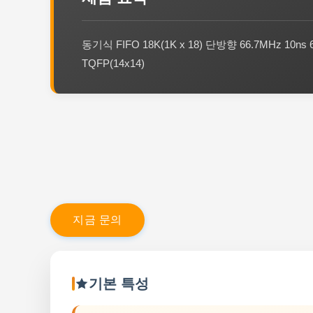
동기식 FIFO 18K(1K x 18) 단방향 66.7MHz 10ns 6
TQFP(14x14)
지
금
문
의
기본 특성