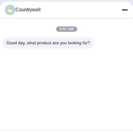
Countrywell
Jetzt Absenden
5:57 AM
Good day, what product are you looking for?
TRETEN SIE MIT UNS IN VERBINDUNG
Telefon: 86-0755-82719069
E-Mail: info@c-w-electronics.com
SCHNELLLINKS
Startseite
Produkte
UNTERNEHMEN
Hersteller
Qualitätskontrolle
Kontakt
Referenzen
Nachrichten
Alle Fälle
FOLGEN SIE UNS.