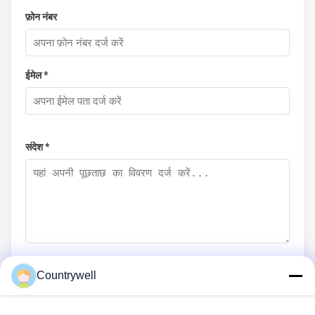
फ़ोन नंबर
ईमेल *
संदेश *
Countrywell
अब सबमिट करें