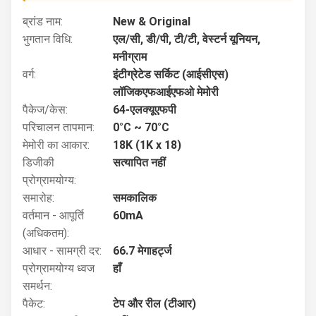
ब्रांड नाम:
New & Original
भुगतान विधि:
एल/सी, डी/पी, टी/टी, वेस्टर्न यूनियन,
मनीग्राम
वर्ग:
इंटीग्रेटेड सर्किट (आईसीएस)
लॉजिकएफआईएफओ मेमोरी
पैकेज/केस:
64-एलक्यूएफपी
परिचालन तापमान:
0°C ~ 70°C
मेमोरी का आकार:
18K (1K x 18)
डिजीकी
सत्यापित नहीं
प्रोग्रामयोग्य:
समारोह:
समकालिक
वर्तमान - आपूर्ति
60mA
(अधिकतम):
आधार - सामग्री दर:
66.7 मेगाहर्ट्ज
प्रोग्रामयोग्य ध्वज
हाँ
समर्थन:
पैकेट:
टेप और रील (टीआर)