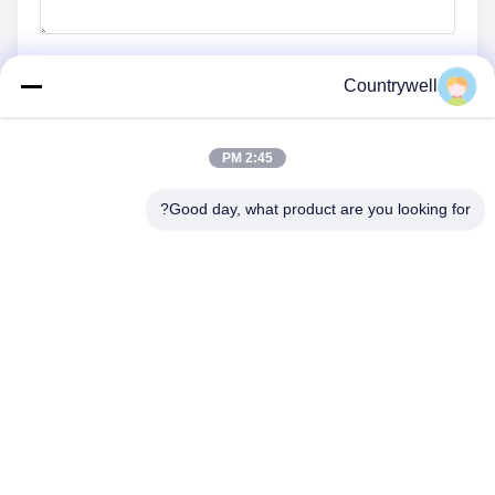
Countrywell
أرسلي الآن
2:45 PM
Good day, what product are you looking for?
اتصل بنا
الهاتف: 86-0755-82719069
البريد الإلكتروني: info@c-w-electronics.com
روابط سريعة
منزل
المنتجات
شركة
الشركات المصنعة
ضبط الجودة
اتصل بنا
طلب اقتباس
أخبار
جميع القضايا
اتبعنا