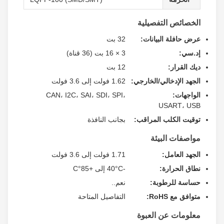
الخصائص التفصيلية
عرض حافلة البيانات:
32 بت
إد.سي:
3 × 16 بت (36 قناة)
ديك القرار:
12 بت
الجهد الإدخالي/الخارجي:
1.62 فولت إلى 3.6 فولت
الواجهات:
CAN، I2C، SAI، SDI، SPI،
USART، USB
توقيت الكلب المراقب:
بجانب النافذة
مواصفات البيئة
الجهد العامل:
1.71 فولت إلى 3.6 فولت
نطاق الحرارة:
-40°C إلى +85°C
حساسة للرطوبة:
نعم..
متوافق مع RoHS:
التفاصيل المتاحة
معلومات عن العبوة