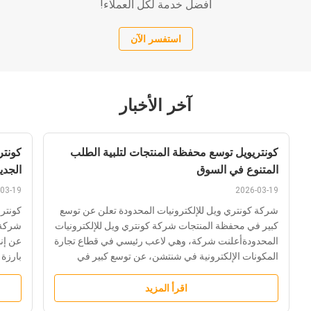
أفضل خدمة لكل العملاء!
استفسر الآن
آخر الأخبار
كونتريويل توسع محفظة المنتجات لتلبية الطلب
كونتر
المتنوع في السوق
الجدي
03-19
2026-03-19
شركة كونتري ويل للإلكترونيات المحدودة تعلن عن توسع
كونتري
كبير في محفظة المنتجات شركة كونتري ويل للإلكترونيات
المحدودةأعلنت شركة، وهي لاعب رئيسي في قطاع تجارة
عن إنش
المكونات الإلكترونية في شنتشن، عن توسع كبير في
بارزة 
محفظة منتجاتها. منذ تأسيسها في2012في منطقة فوتيان،
هذه ا
ركزت الشركة في المقام الأول على التجارة في السوق،
والمحي
اقرأ المزيد
...