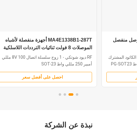
وصل منفصل
MA4E1338B1-287T أجهزة منفصلة لأشباه
الموصلات 8 فولت ثنائيات الترددات اللاسلكية
الصغيرة
د المشترك
RF ديود شوتكي - 1 زوج سلسلة اتصال 8V 100 مللي
أمبير 250 مللي واط SOT-23
احصل على أفضل سعر
نبذة عن الشركة