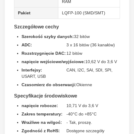
RAM
Pakiet
LQFP-100 (SMD/SMT)
Szczegółowe cechy
Szerokość szyby danych:
32 bitów
ADC:
3 x 16 bitów (36 kanałów)
Rozstrzygnięcie DAC:
12 bitów
napięcie wejściowe/wyjściowe:
10,62 V do 3,6 V
Interfejsy:
CAN, I2C, SAI, SDI, SPI,
USART, USB
Czasomierz do obserwacji:
Okienne
Specyfikacje środowiskowe
napięcie robocze:
10,71 V do 3,6 V
Zakres temperatury:
-40°C do +85°C
Wrażliwe na wilgoć:
- Tak, proszę.
Zgodność z RoHS:
Dostępne szczegóły