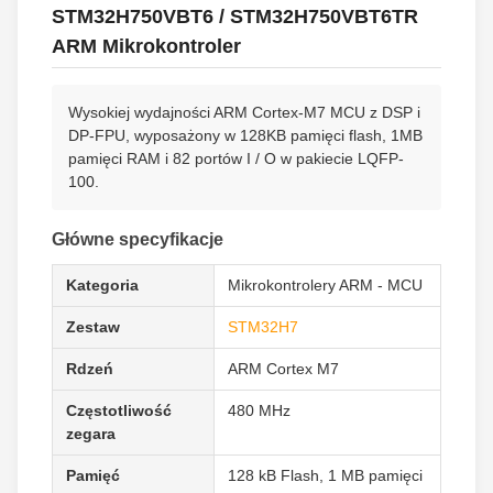
STM32H750VBT6 / STM32H750VBT6TR
ARM Mikrokontroler
Wysokiej wydajności ARM Cortex-M7 MCU z DSP i
DP-FPU, wyposażony w 128KB pamięci flash, 1MB
pamięci RAM i 82 portów I / O w pakiecie LQFP-
100.
Główne specyfikacje
Kategoria
Mikrokontrolery ARM - MCU
Zestaw
STM32H7
Rdzeń
ARM Cortex M7
Częstotliwość
480 MHz
zegara
Pamięć
128 kB Flash, 1 MB pamięci