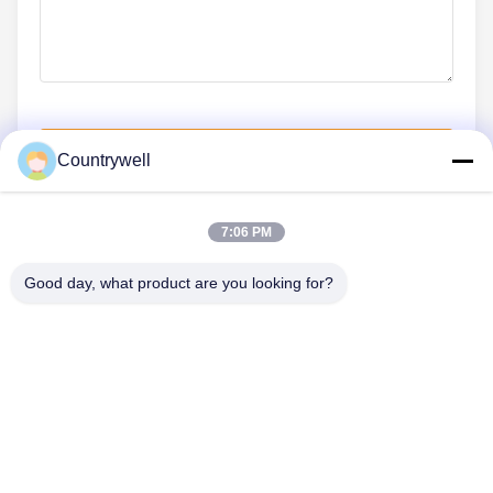
Wyślij teraz
Countrywell
7:06 PM
SKONTAKTUJ SIĘ Z NAMI
Good day, what product are you looking for?
Tel.: 86-0755-82719069
E-mail: info@c-w-electronics.com
SZYBKIE LINKI
Dom
Produkty
FIRMA
Producenci
Kontrola Jakości
Skontaktuj Się Z Nami
Poprosić O Wycenę
Aktualności