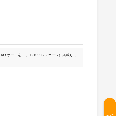
の I/O ポートを LQFP-100 パッケージに搭載して
送信