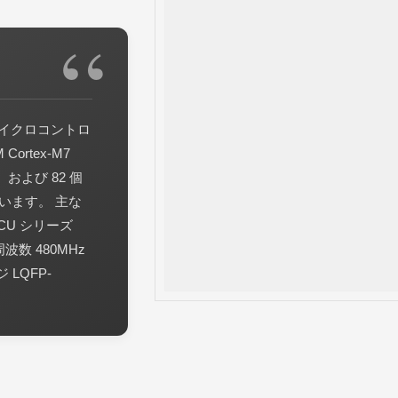
RM マイクロコントロ
ortex-M7
、および 82 個
しています。 主な
CU シリーズ
波数 480MHz
 LQFP-