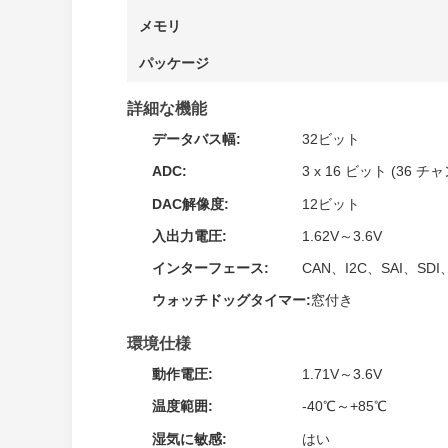
メモリ
パッケージ
詳細な機能
データバス幅:
32ビット
ADC:
3 x 16 ビット (36 チ
DAC解像度:
12ビット
入出力電圧:
1.62V～3.6V
インターフェース:
CAN、I2C、SAI、SDI
ウォッチドッグタイマー:
窓付き
環境仕様
動作電圧:
1.71V～3.6V
温度範囲:
-40℃～+85℃
湿気に敏感:
はい