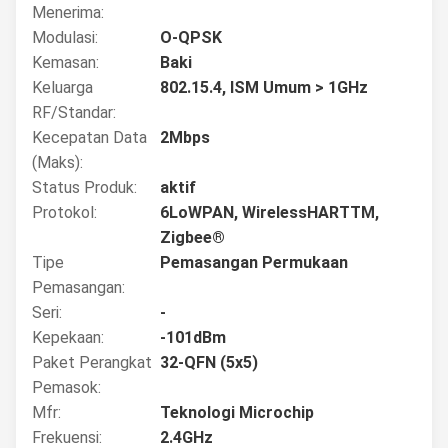
Menerima:
Modulasi:
O-QPSK
Kemasan:
Baki
Keluarga
802.15.4, ISM Umum > 1GHz
RF/Standar:
Kecepatan Data
2Mbps
(Maks):
Status Produk:
aktif
Protokol:
6LoWPAN, WirelessHARTTM,
Zigbee®
Tipe
Pemasangan Permukaan
Pemasangan:
Seri:
-
Kepekaan:
-101dBm
Paket Perangkat
32-QFN (5x5)
Pemasok:
Mfr:
Teknologi Microchip
Frekuensi:
2.4GHz