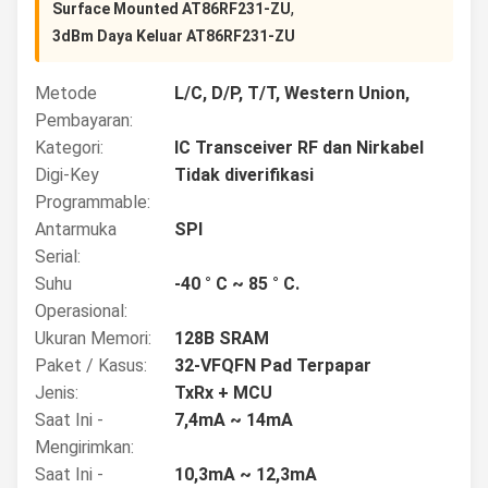
,
Surface Mounted AT86RF231-ZU
3dBm Daya Keluar AT86RF231-ZU
Metode
L/C, D/P, T/T, Western Union,
Pembayaran:
Kategori:
IC Transceiver RF dan Nirkabel
Digi-Key
Tidak diverifikasi
Programmable:
Antarmuka
SPI
Serial:
Suhu
-40 ° C ~ 85 ° C.
Operasional:
Ukuran Memori:
128B SRAM
Paket / Kasus:
32-VFQFN Pad Terpapar
Jenis:
TxRx + MCU
Saat Ini -
7,4mA ~ 14mA
Mengirimkan:
Saat Ini -
10,3mA ~ 12,3mA