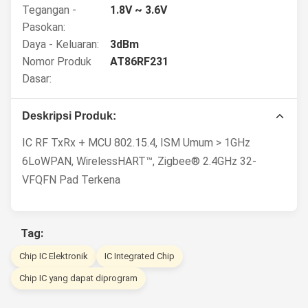
Tegangan -
1.8V ~ 3.6V
Pasokan:
Daya - Keluaran:
3dBm
Nomor Produk
AT86RF231
Dasar:
Deskripsi Produk:
IC RF TxRx + MCU 802.15.4, ISM Umum > 1GHz
6LoWPAN, WirelessHART™, Zigbee® 2.4GHz 32-
VFQFN Pad Terkena
Tag:
Chip IC Elektronik
IC Integrated Chip
Chip IC yang dapat diprogram