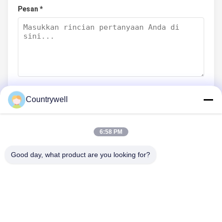
Pesan *
Countrywell
Kirim sekarang
6:58 PM
Good day, what product are you looking for?
HUBUNGI KAMI
Telp: 86-0755-82719069
E-mail: info@c-w-electronics.com
TAUTAN CEPAT