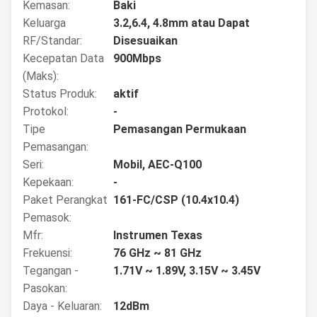
Kemasan:
Baki
Keluarga
3.2,6.4, 4.8mm atau Dapat
RF/Standar:
Disesuaikan
Kecepatan Data
900Mbps
(Maks):
Status Produk:
aktif
Protokol:
-
Tipe
Pemasangan Permukaan
Pemasangan:
Seri:
Mobil, AEC-Q100
Kepekaan:
-
Paket Perangkat
161-FC/CSP (10.4x10.4)
Pemasok:
Mfr:
Instrumen Texas
Frekuensi:
76 GHz ~ 81 GHz
Tegangan -
1.71V ~ 1.89V, 3.15V ~ 3.45V
Pasokan:
Daya - Keluaran:
12dBm