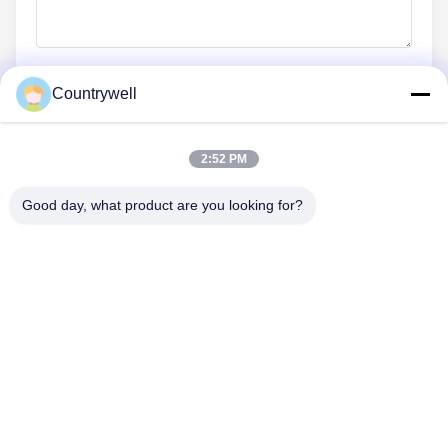
Countrywell
Kirim sekarang
2:52 PM
Good day, what product are you looking for?
HUBUNGI KAMI
Telp: 86-0755-82719069
E-mail: info@c-w-electronics.com
TAUTAN CEPAT
Rumah
Produk
PERUSAHAAN
Produsen
Kontrol Kualitas
Hubungi Kami
Quote Request Suatu
Berita
Semua Kasus
IKUTI KAMI.