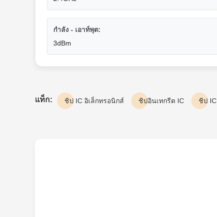
กำลัง - เอาท์พุต:
3dBm
แท็ก:
ชิป IC อิเล็กทรอนิกส์
ชิปอินเทกรีต IC
ชิป IC