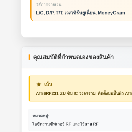
วิธีการจ่ายเงิน
L/C, D/P, T/T, เวสเทิร์นยูเนี่ยน, MoneyGram
คุณสมบัติที่กําหนดเองของสินค้า
เน้น
AT86RF231-ZU ชิป IC วงจรรวม
,
ติดตั้งบนพื้นผิว 
หมวดหมู่:
ไอซีทรานซีฟเวอร์ RF และไร้สาย RF