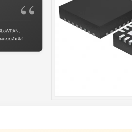
 6LoWPAN,
ดแบบสัมผัส