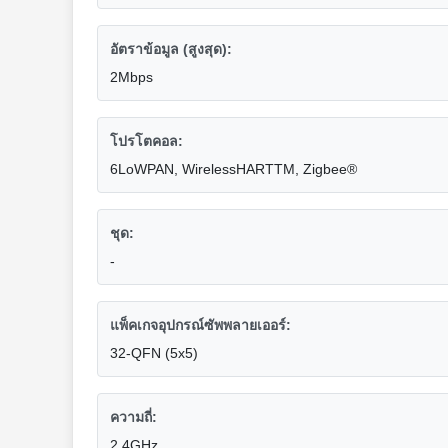
อัตราข้อมูล (สูงสุด):
2Mbps
โปรโตคอล:
6LoWPAN, WirelessHARTTM, Zigbee®
ชุด:
-
แพ็คเกจอุปกรณ์ซัพพลายเออร์:
32-QFN (5x5)
ความถี่:
2.4GHz