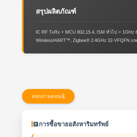
สรุปผลิตภัณฑ์
IC RF TxRx + MCU 802.15.4, ISM ทั่วไป > 1GHz
WirelessHART™, Zigbee® 2.4GHz 32-VFQFN แพ
ส
อ
บ
ถ
า
ม
ต
อ
น
น
การซื้อขายอสังหาริมทรัพย์