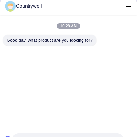
Countrywell
Jetzt Absenden
10:28 AM
Good day, what product are you looking for?
TRETEN SIE MIT UNS IN VERBINDUNG
Telefon: 86-0755-82719069
E-Mail: info@c-w-electronics.com
SCHNELLLINKS
Startseite
Produkte
UNTERNEHMEN
Hersteller
Qualitätskontrolle
Kontakt
Referenzen
Nachrichten
Alle Fälle
FOLGEN SIE UNS.