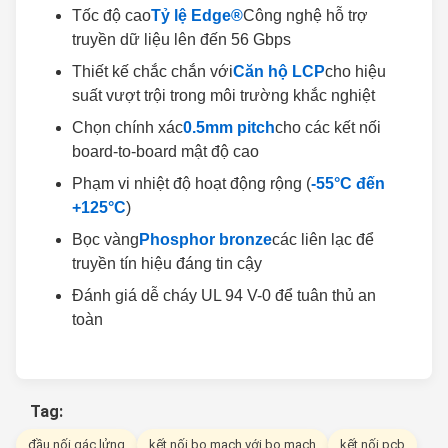
Tốc độ cao
Tỷ lệ Edge®
Công nghệ hỗ trợ
truyền dữ liệu lên đến 56 Gbps
Thiết kế chắc chắn với
Căn hộ LCP
cho hiệu
suất vượt trội trong môi trường khắc nghiệt
Chọn chính xác
0.5mm pitch
cho các kết nối
board-to-board mật độ cao
Phạm vi nhiệt độ hoạt động rộng (
-55°C đến
+125°C
)
Bọc vàng
Phosphor bronze
các liên lạc để
truyền tín hiệu đáng tin cậy
Đánh giá dễ cháy UL 94 V-0 để tuân thủ an
toàn
Tag:
đầu nối gác lửng
kết nối bo mạch với bo mạch
kết nối pcb