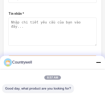
Tin nhắn *
Gửi ngay
Countrywell
8:57 AM
LIÊN HỆ VỚI CHÚNG TÔI
Good day, what product are you looking for?
Điện thoại: 86-0755-82719069
E-mail: info@c-w-electronics.com