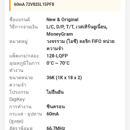
60mA 72V825L15PF8
ชื่อแบรนด์:
New & Original
วิธีการจ่ายเงิน:
L/C, D/P, T/T, เวสเทิร์นยูเนี่ยน,
MoneyGram
หมวดหมู่:
วงจรรวม (ไอซี) ลอจิก FIFO หน่วย
ความจำ
แพ็คเกจ/กล่อง:
128-LQFP
อุณหภูมิในการ
0°C ~ 70°C
ทำงาน:
ขนาดหน่วย
36K (1K x 18 x 2)
ความจำ:
โปรแกรม
ไม่ยืนยัน
DigiKey:
การทำงาน:
ซินครอน
กระแส - อุปทาน
60mA
(สูงสุด):
อัตราข้อมูล:
66.7MHz