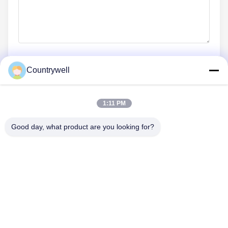
Countrywell
ส่งเดี๋ยวนี้
1:11 PM
Good day, what product are you looking for?
ติดต่อเรา
โทรศัพท์: 86-0755-82719069
อีเมล: info@c-w-electronics.com
ลิงก์ด่วน
บ้าน
ผลิตภัณฑ์
บริษัท
ผู้ผลิต
ควบคุมคุณภาพ
ติดต่อเรา
ขออ้าง
ข่าว