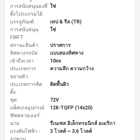
การสนับสนุนธงที่
ใช่
ตั้งโปรแกรมได้:
บรรจุุภัณฑ์:
เทป & รีล (TR)
การสนับสนุน
ใช่
FWFT:
สถานะสินค้า:
ปราศการ
ทิศทางรถบัส:
แบบสองทิศทาง
เข้าถึงเวลา:
10ns
ประเภทการ
ความลึก ความกว้าง
ขยายตัว:
ประเภทการติด
ติดพื้นผิว
ตั้ง:
ชุด:
72V
แพ็คเกจอุปกรณ์
128-TQFP (14x20)
ซัพพลายเออร์:
นาย:
รีเนเซส อิเล็กทรอนิกส์ อเมริกา
แรงดันไฟฟ้า -
3 โวลต์ ~ 3.6 โวลต์
อุปทาน: