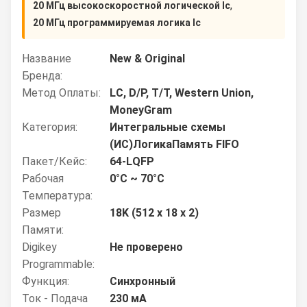
,
20 МГц высокоскоростной логической Ic
20 МГц программируемая логика Ic
Название
New & Original
Бренда:
Метод Оплаты:
LC, D/P, T/T, Western Union,
MoneyGram
Категория:
Интегральные схемы
(ИС)ЛогикаПамять FIFO
Пакет/кейс:
64-LQFP
Рабочая
0°C ~ 70°C
Температура:
Размер
18K (512 x 18 x 2)
Памяти:
Digikey
Не проверено
Programmable:
Функция:
Синхронный
Ток - Подача
230 мА