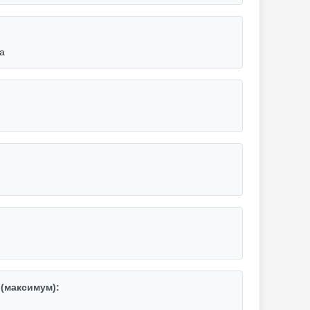
а
(максимум):