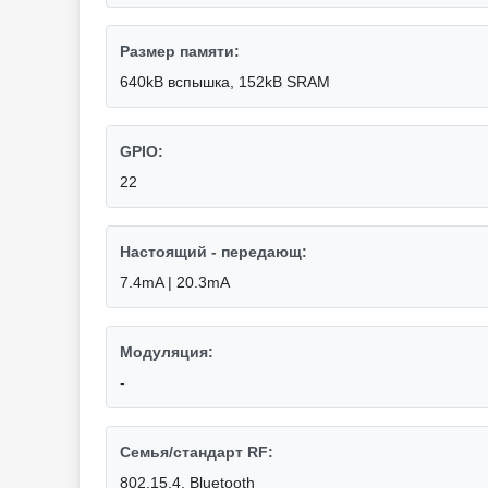
Размер памяти:
640kB вспышка, 152kB SRAM
GPIO:
22
Настоящий - передающ:
7.4mA | 20.3mA
Модуляция:
-
Семья/стандарт RF:
802.15.4, Bluetooth