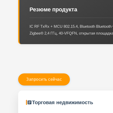
Резюме продукта
IC RF TxRx + MCU 802.15.4, Bluetooth Bluetooth 
Zigbee® 2,4 ГГц, 40-VFQFN, открытая площадк
З
а
п
р
о
с
и
т
ь
с
е
й
ч
а
с
Торговая недвижимость