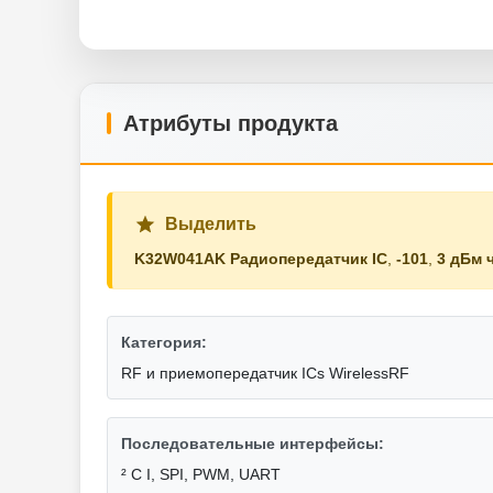
Атрибуты продукта
Выделить
K32W041AK Радиопередатчик IC
,
-101
,
3 дБм 
Категория:
RF и приемопередатчик ICs WirelessRF
Последовательные интерфейсы:
² C I, SPI, PWM, UART