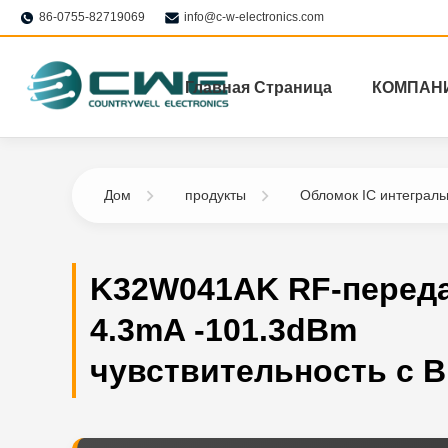
86-0755-82719069
info@c-w-electronics.com
Главная Страница
КОМПАН
Дом
продукты
Обломок IC интеграл
K32W041AK RF-переда
4.3mA -101.3dBm
чувствительность с B