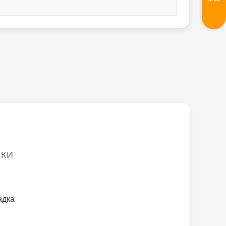
ИКИ
адка