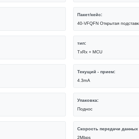
Пакет/кейс:
40-VFQFN Открытая подставк
тип:
TxRx + MCU
Текущий - прием:
4.3mA
Упаковка:
Поднос
Скорость передачи данных 
2Mbps