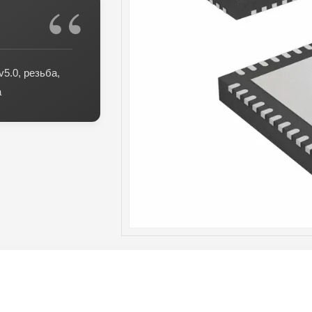
v5.0, резьба,
а