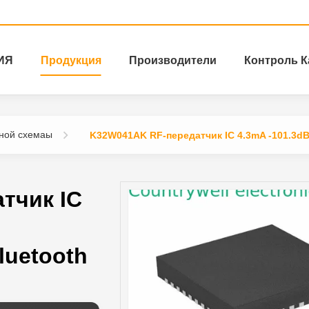
ИЯ
Продукция
Производители
Контроль К
ьной схемаы
K32W041AK RF-передатчик IC 4.3mA -101.3d
тчик IC
luetooth