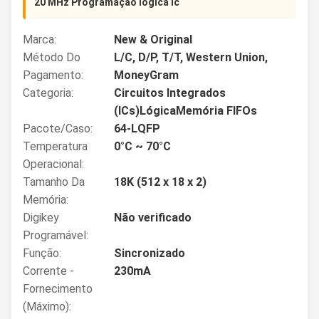
20 MHz Programação lógica Ic
Marca:
New & Original
Método Do
L/C, D/P, T/T, Western Union,
Pagamento:
MoneyGram
Categoria:
Circuitos Integrados
(ICs)LógicaMemória FIFOs
Pacote/Caso:
64-LQFP
Temperatura
0°C ~ 70°C
Operacional:
Tamanho Da
18K (512 x 18 x 2)
Memória:
Digikey
Não verificado
Programável:
Função:
Sincronizado
Corrente -
230mA
Fornecimento
(máximo):