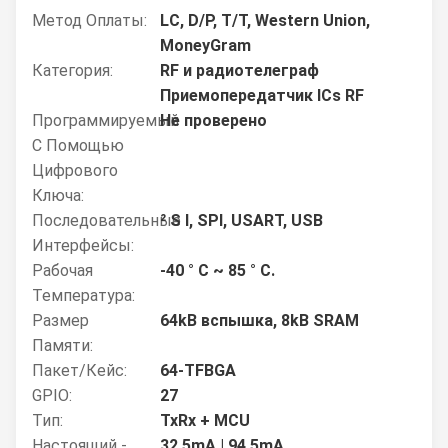
Метод Оплаты:
LC, D/P, T/T, Western Union,
MoneyGram
Категория:
RF и радиотелеграф
Приемопередатчик ICs RF
Программируемый
Не проверено
С Помощью
Цифрового
Ключа:
Последовательные
² S I, SPI, USART, USB
Интерфейсы:
Рабочая
-40 ° C ~ 85 ° C.
Температура:
Размер
64kB вспышка, 8kB SRAM
Памяти:
Пакет/кейс:
64-TFBGA
GPIO:
27
Тип:
TxRx + MCU
Настоящий -
32.5mA | 94.5mA