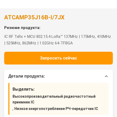
АТСАМР35J16B-I/7JX
Резюме продукта:
IC RF TxRx + MCU 802.15.4 LoRa™ 137MHz | 175MHz, 410MHz
| 525MHz, 862MHz | 1.02GHz 64-TFBGA
Запросить сейчас
Детали продукта:
Выделить:
Высокопроизводительный радиочастотный
приемник IC
,
Низкое энергопотребление РЧ-передатчик IC