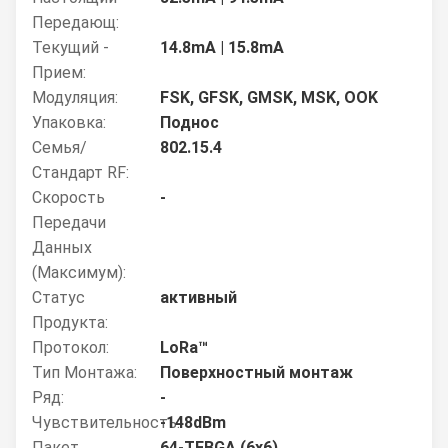
Передающ:
Текущий -
14.8mA | 15.8mA
Прием:
Модуляция:
FSK, GFSK, GMSK, MSK, OOK
Упаковка:
Поднос
Семья/
802.15.4
Стандарт RF:
Скорость
-
Передачи
Данных
(максимум):
Статус
активный
Продукта:
Протокол:
LoRa™
Тип Монтажа:
Поверхностный монтаж
Ряд:
-
Чувствительность:
-148dBm
Пакет
64-TFBGA (6x6)