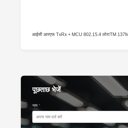
आईसी आरएफ TxRx + MCU 802.15.4 लोराTM 13
पूछताछ भेजें
नाम
*