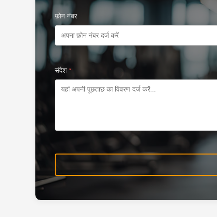
फ़ोन नंबर
संदेश
*