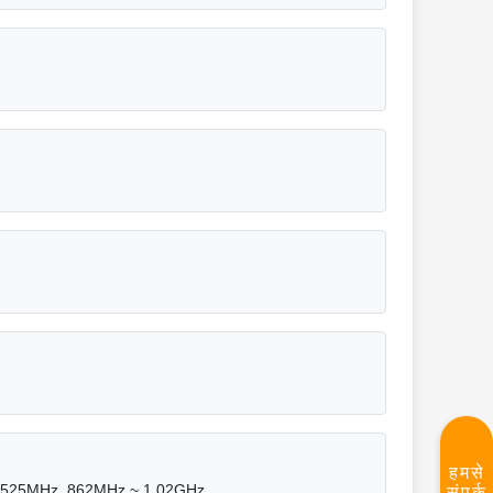
हमसे
 525MHz, 862MHz ~ 1.02GHz
संपर्क