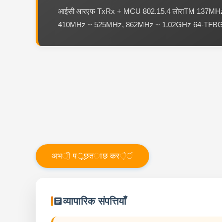
आईसी आरएफ TxRx + MCU 802.15.4 लोराTM 137MH
410MHz ~ 525MHz, 862MHz ~ 1.02GHz 64-TFB
अ
भ
ी
प
ू
छ
त
ा
छ
क
र
े
ं
व्यापारिक संपत्तियाँ