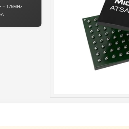
z ~ 175MHz,
GA