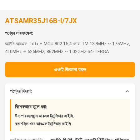
ATSAMR35J16B-I/7JX
পণ্যের সারসংক্ষেপ:
আইসি আরএফ TxRx + MCU 802.15.4 লোরা TM 137MHz ~ 175MHz,
410MHz ~ 525MHz, 862MHz ~ 1.02GHz 64-TFBGA
এখনই জিজ্ঞাসা করুন
পণ্যের বিবরণ:
বিশেষভাবে তুলে ধরা:
,
উচ্চ পারফরম্যান্স আরএফ ট্রান্সিভার আইসি
কম শক্তি খরচ আরএফ ট্রান্সিভার আইসি