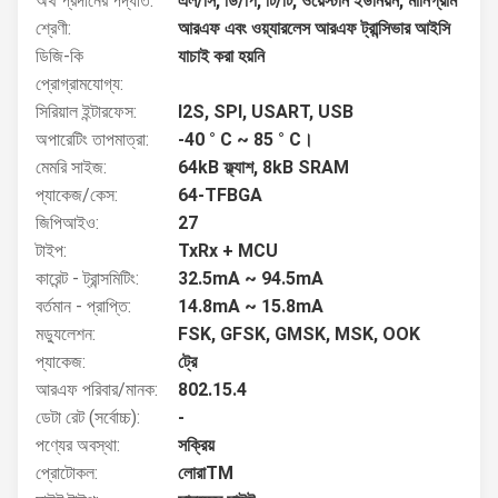
অর্থ প্রদানের পদ্ধতি:
এল/সি, ডি/পি, টি/টি, ওয়েস্টার্ন ইউনিয়ন, মানিগ্রাম
শ্রেণী:
আরএফ এবং ওয়্যারলেস আরএফ ট্রান্সিভার আইসি
ডিজি-কি
যাচাই করা হয়নি
প্রোগ্রামযোগ্য:
সিরিয়াল ইন্টারফেস:
I2S, SPI, USART, USB
অপারেটিং তাপমাত্রা:
-40 ° C ~ 85 ° C।
মেমরি সাইজ:
64kB ফ্ল্যাশ, 8kB SRAM
প্যাকেজ/কেস:
64-TFBGA
জিপিআইও:
27
টাইপ:
TxRx + MCU
কারেন্ট - ট্রান্সমিটিং:
32.5mA ~ 94.5mA
বর্তমান - প্রাপ্তি:
14.8mA ~ 15.8mA
মড্যুলেশন:
FSK, GFSK, GMSK, MSK, OOK
প্যাকেজ:
ট্রে
আরএফ পরিবার/মানক:
802.15.4
ডেটা রেট (সর্বোচ্চ):
-
পণ্যের অবস্থা:
সক্রিয়
প্রোটোকল:
লোরাTM