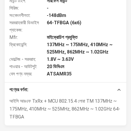
মাউন্ট টাইপ:
সারফেস মাউন্ট
সিরিজ:
-
সংবেদনশীলতা:
-148dBm
সরবরাহকারী ডিভাইস
64-TFBGA (6x6)
প্যাকেজ:
Mfr:
মাইক্রোচিপ প্রযুক্তি
ফ্রিকোয়েন্সি:
137MHz ~ 175MHz, 410MHz ~
525MHz, 862MHz ~ 1.02GHz
ভোল্টেজ - সরবরাহ:
1.8V ~ 3.63V
পাওয়ার - আউটপুট:
20 ডিবিএম
বেস পণ্য নম্বর:
ATSAMR35
পণ্যের বর্ণনা:
আইসি আরএফ TxRx + MCU 802.15.4 লোরা TM 137MHz ~
175MHz, 410MHz ~ 525MHz, 862MHz ~ 1.02GHz 64-
TFBGA