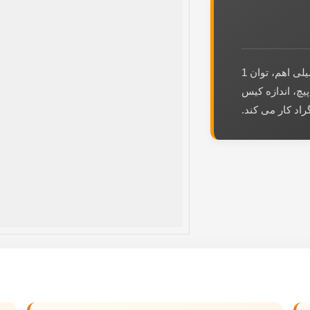
مقاومت SMD درجه خودرو Royalohm HP10: 50 میلی اهم، توان 1
خاتمه دور پیچ، اندازه کیس