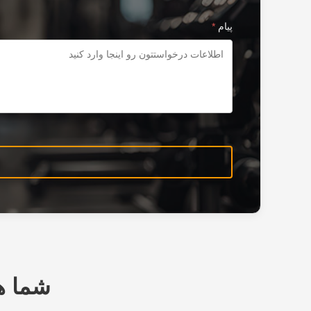
پیام
*
شما ه