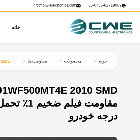
info@c-w-electronics.com
86-0755-82719069
خانه
خونه
محصولات
مقاومت ها
4E 2010 SMD
01WF500MT4E 2010 SMD
درجه خودرو