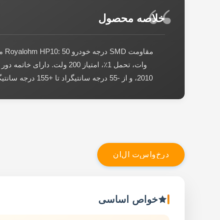
خلاصه محصول
وات، تحمل 1٪، امتیاز 200 ولت. دارای 
2010، و از -55 درجه سانتیگراد تا +155 درجه سانتیگراد کار می کند.
د
ر
خ
و
ا
س
ت
ا
ل
ا
ن
خواص اساسی