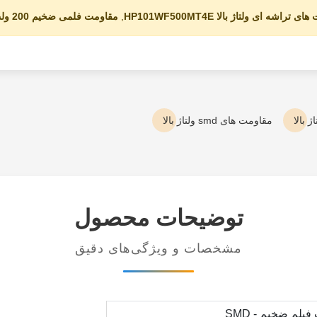
 تراشه ای ولتاژ بالا HP101WF500MT4E
,
مقاومت فلمی ضخیم 200 ولت SMD
 بالا
مقاومت های smd ولتاژ بالا
توضیحات محصول
مشخصات و ویژگی‌های دقیق
یلم ضخیم - SMD