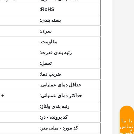
RoHS:
بسته بندی:
سری:
مقاومت:
رتبه بندی قدرت:
تحمل:
ضریب دما:
حداقل دمای عملیاتی:
حداکثر دمای عملیاتی:
+ 155 درجه سانتیگراد
رتبه بندی ولتاژ:
کد پرونده - در:
با ما
تماس
کد مورد - میلی متر:
گیرید