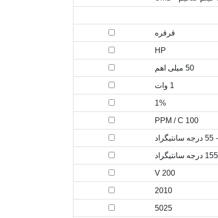
قرقره
HP
50 میلی اهم
1 وات
1%
100 PPM / C
- 55 درجه سانتیگراد
200 V
2010
5025