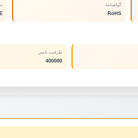
گواهینامه
مد
E
RoHS
ظرفیت تامین
400000