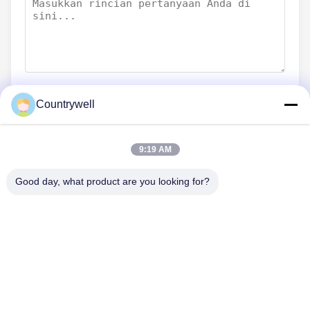
Countrywell
Kirim sekarang
9:19 AM
Good day, what product are you looking for?
HUBUNGI KAMI
Telp: 86-0755-82719069
E-mail: info@c-w-electronics.com
TAUTAN CEPAT
Rumah
Produk
PERUSAHAAN
Produsen
Kontrol Kualitas