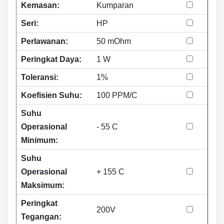
Kemasan:
Kumparan
Seri:
HP
Perlawanan:
50 mOhm
Peringkat Daya:
1 W
Toleransi:
1%
Koefisien Suhu:
100 PPM/C
Suhu
Operasional
- 55 C
Minimum:
Suhu
Operasional
+ 155 C
Maksimum:
Peringkat
200V
Tegangan: