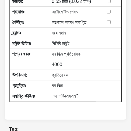
উচ্চতা:
0.55 মিমি (0.022 ইঞ্চি)
প্রয়োগঃ
অটোমোটিভ গ্রেড
বৈশিষ্ট্যঃ
চারপাশে আবরণ সমাপ্তি
ব্র্যান্ডঃ
রয়্যালহাম
মাউন্ট স্টাইলঃ
পিসিবি মাউন্ট
পণ্যের ধরনঃ
ঘন ফিল্ম প্রতিরোধক
4000
উপবিভাগ:
প্রতিরোধক
প্রযুক্তিঃ
ঘন ফিল্ম
সমাপ্তি স্টাইলঃ
এসএমডি/এসএমটি
Tag: