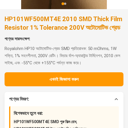
HP101WF500MT4E 2010 SMD Thick Film
Resistor 1% Tolerance 200V অটোমোটিভ গ্রেড
পণ্যের সারসংক্ষেপ:
Royalohm HP10 অটোমোটিভ-গ্রেড SMD প্রতিরোধক: 50 mOhms, 1W
শক্তি, 1% সহনশীলতা, 200V রেটিং। ফিচার র্যাপ-অ্যারাউন্ড টার্মিনেশন, 2010 কেস
সাইজ, এবং -55°C থেকে +155°C পর্যন্ত কাজ করে।
এখনই জিজ্ঞাসা করুন
পণ্যের বিবরণ:
বিশেষভাবে তুলে ধরা:
,
HP101WF500MT4E SMD পুরু ফিল্ম রোধ