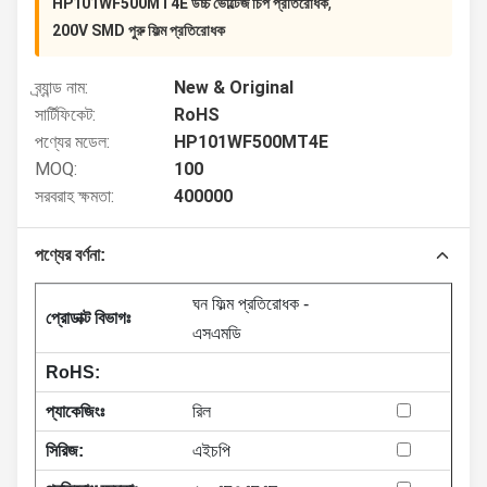
,
HP101WF500MT4E উচ্চ ভোল্টেজ চিপ প্রতিরোধক
200V SMD পুরু ফিল্ম প্রতিরোধক
ব্র্যান্ড নাম:
New & Original
সার্টিফিকেট:
RoHS
পণ্যের মডেল:
HP101WF500MT4E
MOQ:
100
সরবরাহ ক্ষমতা:
400000
পণ্যের বর্ণনা:
ঘন ফিল্ম প্রতিরোধক -
প্রোডাক্ট বিভাগঃ
এসএমডি
RoHS:
প্যাকেজিংঃ
রিল
সিরিজ:
এইচপি