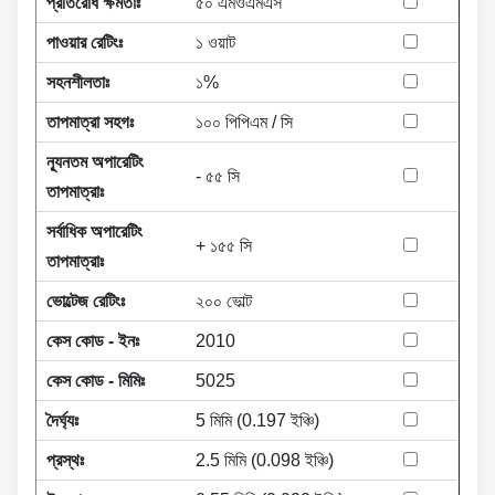
প্রতিরোধ ক্ষমতাঃ
৫০ এমওএমএস
পাওয়ার রেটিংঃ
১ ওয়াট
সহনশীলতাঃ
১%
তাপমাত্রা সহগঃ
১০০ পিপিএম / সি
ন্যূনতম অপারেটিং
- ৫৫ সি
তাপমাত্রাঃ
সর্বাধিক অপারেটিং
+ ১৫৫ সি
তাপমাত্রাঃ
ভোল্টেজ রেটিংঃ
২০০ ভোল্ট
কেস কোড - ইনঃ
2010
কেস কোড - মিমিঃ
5025
দৈর্ঘ্যঃ
5 মিমি (0.197 ইঞ্চি)
প্রস্থঃ
2.5 মিমি (0.098 ইঞ্চি)