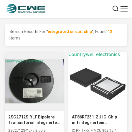
Search Results For
"
integrated circuit chip
"
, Found
12
Items.
2SC2712S-YLF Bipolare
AT86RF231-ZU IC-Chip
Transistoren Integrierter
mit integriertem
Schaltkreis IC Chip BJT
Schaltkreis,
2SC2712S-Y,LF / Bipolar
IC RF TxRx + MCU 802.15.4,