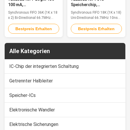
100 mA,
Speicherchip,
oberflächenmontierter
fortschrittlicher
Synchronous FIFO 36K (1K x 18
Synchronous FIFO 18K (1K x 18)
Fifo-Chip der Serie 7200
Hochleistungs-
x 2) Bi-Directional 66.7MHz
Uni-Directional 66.7MHz 10ns
Speichercontroller-IC
10ns 128-TQFP (14x20)
64-TQFP (14x14)
Bestpreis Erhalten
Bestpreis Erhalten
Alle Kategorien
IC-Chip der integrierten Schaltung
Getrennter Halbleiter
Speicher-ICs
Elektronische Wandler
Elektrische Sicherungen