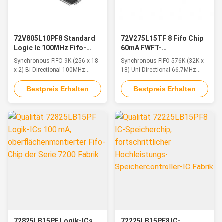
72V805L10PF8 Standard
72V275L15TFI8 Fifo Chip
Logic Ic 100MHz Fifo-
60mA FWFT-
Speicherchip mit Dual
Unterstützung mit hoher
Synchronous FIFO 9K (256 x 18
Synchronous FIFO 576K (32K x
Core
Kapazität
x 2) Bi-Directional 100MHz
18) Uni-Directional 66.7MHz
6.5ns 128-TQFP (14x20)
10ns 64-TQFP (10x10)
Bestpreis Erhalten
Bestpreis Erhalten
72825LB15PF Logik-ICs
72225LB15PF8 IC-