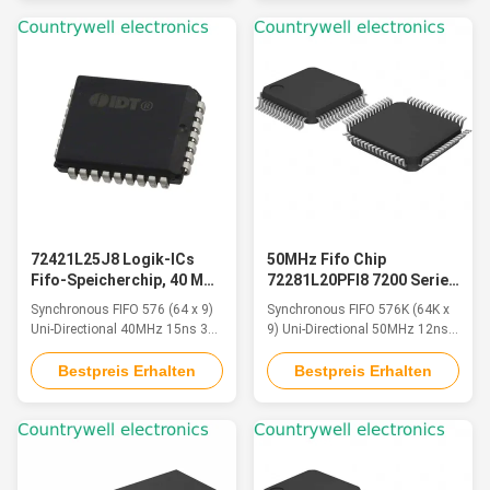
72421L25J8 Logik-ICs
50MHz Fifo Chip
Fifo-Speicherchip, 40 MHz
72281L20PFI8 7200 Serie
Datenrate, synchroner
80mA Strom
Synchronous FIFO 576 (64 x 9)
Synchronous FIFO 576K (64K x
FIFO, hohe Leistung
Programmierbar
Uni-Directional 40MHz 15ns 32-
9) Uni-Directional 50MHz 12ns
PLCC (14x11.46)
64-TQFP (14x14)
Bestpreis Erhalten
Bestpreis Erhalten