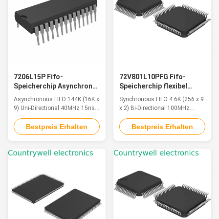
7206L15P Fifo-
72V801L10PFG Fifo-
Speicherchip Asynchron
Speicherchip flexibel
120mA 40MHz mit 15ns
100MHz
Asynchronous FIFO 144K (16K x
Synchronous FIFO 4.6K (256 x 9
Zugriff
Energieeinsparung für die
9) Uni-Directional 40MHz 15ns
x 2) Bi-Directional 100MHz
Videoverarbeitung
28-PDIP
6.5ns 64-TQFP (14x14)
Bestpreis Erhalten
Bestpreis Erhalten