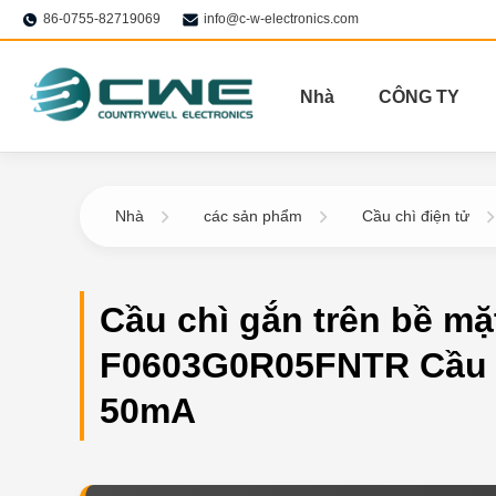
86-0755-82719069
info@c-w-electronics.com
Nhà
CÔNG TY
Nhà
các sản phẩm
Cầu chì điện tử
Cầu chì gắn trên bề mặ
F0603G0R05FNTR Cầu 
50mA