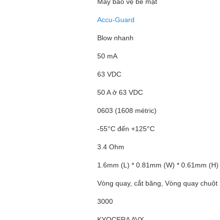
Máy bảo vệ bề mặt
Accu-Guard
Blow nhanh
50 mA
63 VDC
50 A ở 63 VDC
0603 (1608 métric)
-55°C đến +125°C
3.4 Ohm
1.6mm (L) * 0.81mm (W) * 0.61mm (H)
Vòng quay, cắt băng, Vòng quay chuột
3000
KYOCERA AVX