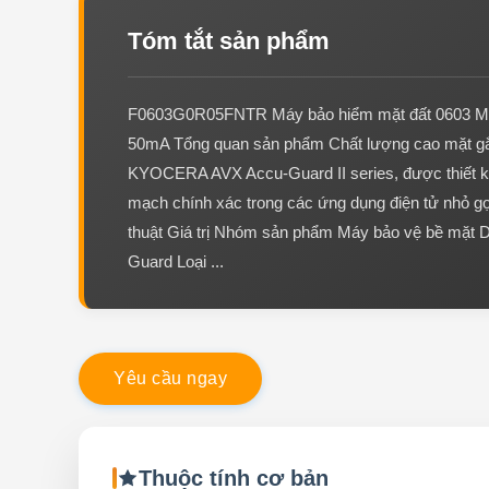
Tóm tắt sản phẩm
F0603G0R05FNTR Máy bảo hiểm mặt đất 0603 M
50mA Tổng quan sản phẩm Chất lượng cao mặt gắ
KYOCERA AVX Accu-Guard II series, được thiết k
mạch chính xác trong các ứng dụng điện tử nhỏ g
thuật Giá trị Nhóm sản phẩm Máy bảo vệ bề mặt 
Guard Loại ...
Y
ê
u
c
ầ
u
n
g
a
y
Thuộc tính cơ bản