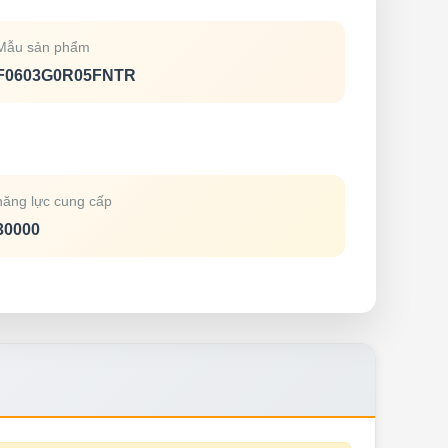
Mẫu sản phẩm
F0603G0R05FNTR
năng lực cung cấp
30000