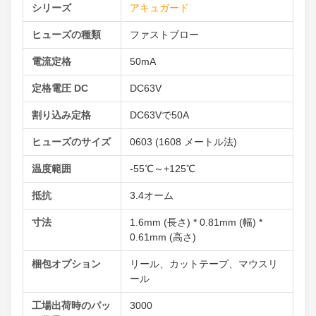
シリーズ
アキュガード
ヒューズの種類
ファストブロー
電流定格
50mA
定格電圧 DC
DC63V
割り込み定格
DC63Vで50A
ヒューズのサイズ
0603 (1608 メートル法)
温度範囲
-55℃～+125℃
抵抗
3.4オーム
寸法
1.6mm (長さ) * 0.81mm (幅) *
0.61mm (高さ)
梱包オプション
リール、カットテープ、マウスリ
ール
工場出荷時のパッ
3000