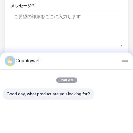
メッセージ *
Countrywell
今提出
8:40 AM
Good day, what product are you looking for?
送信
Tel: 86-0755-82719069
メール: info@c-w-electronics.com