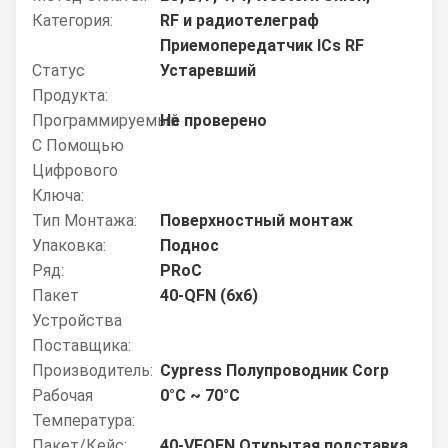
Категория:
RF и радиотелеграф
Приемопередатчик ICs RF
Статус
Устаревший
Продукта:
Программируемый
Не проверено
С Помощью
Цифрового
Ключа:
Тип Монтажа:
Поверхностный монтаж
Упаковка:
Поднос
Ряд:
PRoC
Пакет
40-QFN (6x6)
Устройства
Поставщика:
Производитель:
Cypress Полупроводник Corp
Рабочая
0°C ~ 70°C
Температура:
Пакет/кейс:
40-VFQFN Открытая подставка