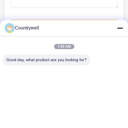
Отправить сейчас
Countrywell
7:09 AM
СВЯЖИТЕСЬ МЫ
Good day, what product are you looking for?
Телефон: 86-0755-82719069
Электронная почта: info@c-w-electronics.com
БЫСТРЫЕ ССЫЛКИ
Главная Страница
Продукция
КОМПАНИЯ
Производители
Контроль Качества
Контактные Данные
Отправить Запрос
Новости
Все Случаи