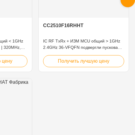
CC2510F16RHHT
щий < 1GHz
IC RF TxRx + ИЗМ MCU общий > 1GHz
 | 320MHz,
2.4GHz 36-VFQFN подвергли пусковая
 | 960MHz 32-
площадка действию
я площадка
 цену
Получить лучшую цену