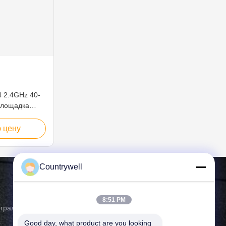
4 2.4GHz 40-
площадка
 цену
Countrywell
Свяжитесь мы
8:51 PM
егральной
Телефон: 86-0755-82719069
Good day, what product are you looking 