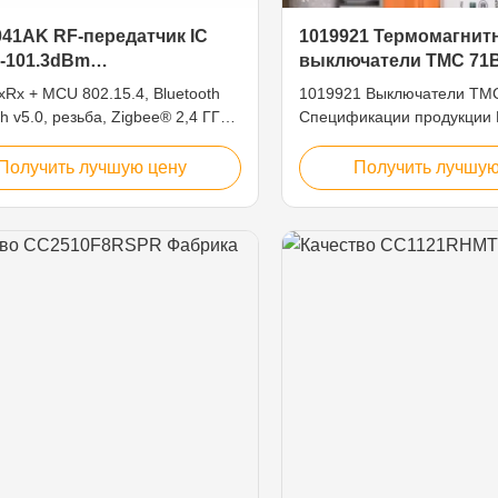
41AK RF-передатчик IC
1019921 Термомагнит
 -101.3dBm
выключатели TMC 71
ительность с Bluetooth
xRx + MCU 802.15.4, Bluetooth
1019921 Выключатели TM
th v5.0, резьба, Zigbee® 2,4 ГГц,
Спецификации продукции 
FN, открытая площадка
продукции Выключатели 
Подробная информация С
Получить лучшую цену
Получить лучшую
Продукт Выключатели Тип
Термомагнитные Нынешний
А Номинальное напряжени
VAC Нормальное напряже
VDC Количество поляков 1
привода Левер Тем...