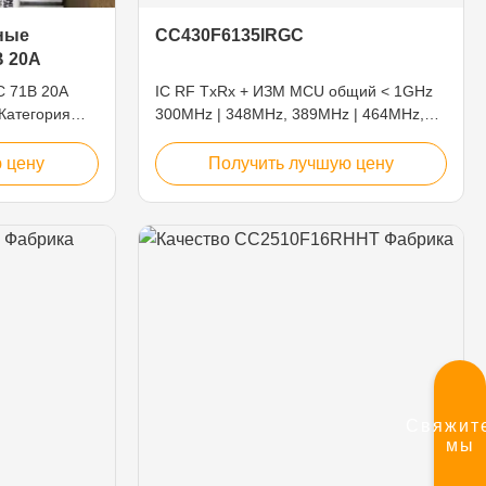
ные
CC430F6135IRGC
B 20A
C 71B 20A
IC RF TxRx + ИЗМ MCU общий < 1GHz
Категория
300MHz | 348MHz, 389MHz | 464MHz,
RoHS
779MHz | 928MHz 64-VFQFN подвергло
ерия ТМК 7
пусковая площадка действию
 цену
Получить лучшую цену
 рейтинг 20
е AC 277
ние DC 60
 Поляк Тип
Свяжит
мы