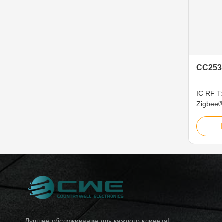
CC253
IC RF 
Zigbee
площад
Лучшее обслуживание для каждого клиента!