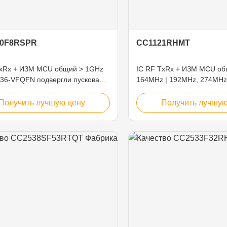
10F8RSPR
CC1121RHMT
TxRx + ИЗМ MCU общий > 1GHz
IC RF TxRx + ИЗМ MCU об
 36-VFQFN подвергли пусковая
164MHz | 192MHz, 274MHz
ка действию
410MHz | 480MHz, 820MHz
VFQFN подвергло пускова
Получить лучшую цену
Получить лучшую
действию