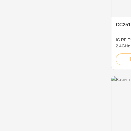
CC25
IC RF 
2.4GHz
площад