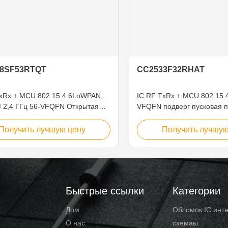
8SF53RTQT
CC2533F32RHAT
TxRx + MCU 802.15.4 6LoWPAN,
IC RF TxRx + MCU 802.15.
® 2,4 ГГц 56-VFQFN Открытая
VFQFN подверг пусковая 
ка
действию
Получить лучшую цену
Получить лучшую
Быстрые ссылки
Категории
Дом
Обломок IC инт
О нас
схемаы