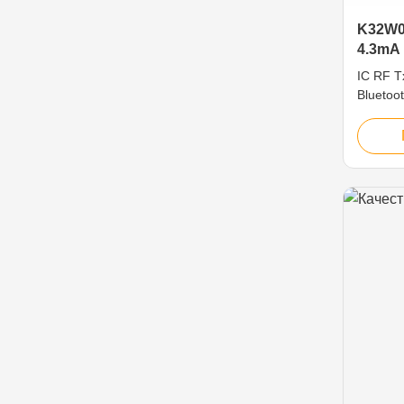
K32W0
4.3mA
чувств
IC RF T
Bluetoo
40-VFQ