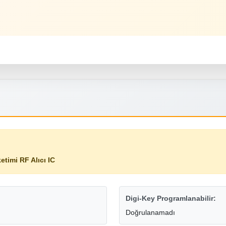
timi RF Alıcı IC
Digi-Key Programlanabilir:
Doğrulanamadı