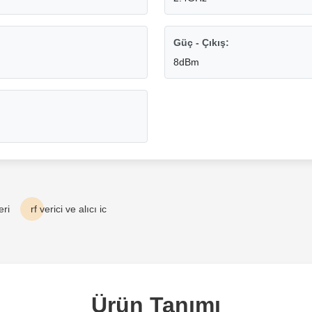
Güç - Çıkış:
8dBm
eri
rf verici ve alıcı ic
Ürün Tanımı