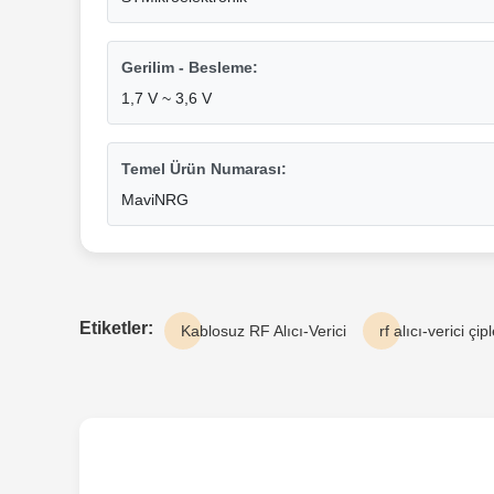
Gerilim - Besleme:
1,7 V ~ 3,6 V
Temel Ürün Numarası:
MaviNRG
Etiketler:
Kablosuz RF Alıcı-Verici
rf alıcı-verici çipl