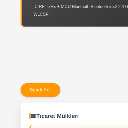
IC RF TxRx + MCU Bluetooth Bluetooth v5.2 2,4
WLCSP
Ş
i
m
d
i
S
o
r
Ticaret Mülkleri