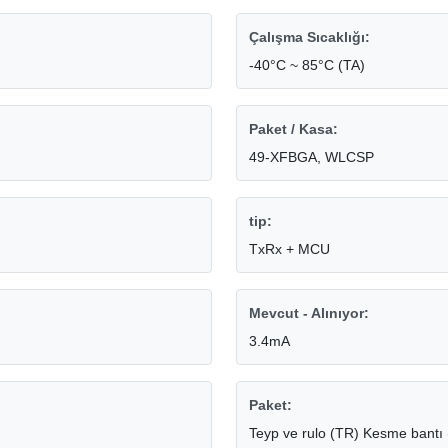
Çalışma Sıcaklığı:
-40°C ~ 85°C (TA)
Paket / Kasa:
49-XFBGA, WLCSP
tip:
TxRx + MCU
Mevcut - Alınıyor:
3.4mA
Paket:
Teyp ve rulo (TR) Kesme bantı