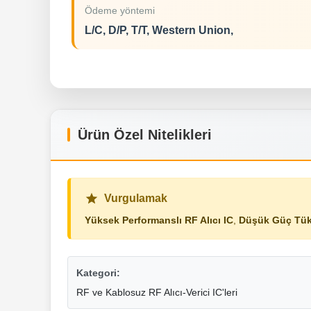
Ödeme yöntemi
L/C, D/P, T/T, Western Union,
Ürün Özel Nitelikleri
Vurgulamak
Yüksek Performanslı RF Alıcı IC
,
Düşük Güç Tüke
Kategori:
RF ve Kablosuz RF Alıcı-Verici IC'leri