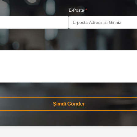
E-Posta
*
Şimdi Gönder