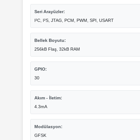
Seri Arayüzler:
I²C, I²S, JTAG, PCM, PWM, SPI, USART
Bellek Boyutu:
256kB Flaş, 32kB RAM
GPIO:
30
Akım - İletim:
4.3mA
Modülasyon:
GFSK