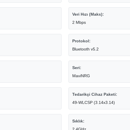
Veri Hızı (Maks):
2 Mbps
Protokol:
Bluetooth v5.2
Seri:
MaviNRG
Tedarikçi Cihaz Paketi:
49-WLCSP (3.14x3.14)
Sıklık:
2.4GHz