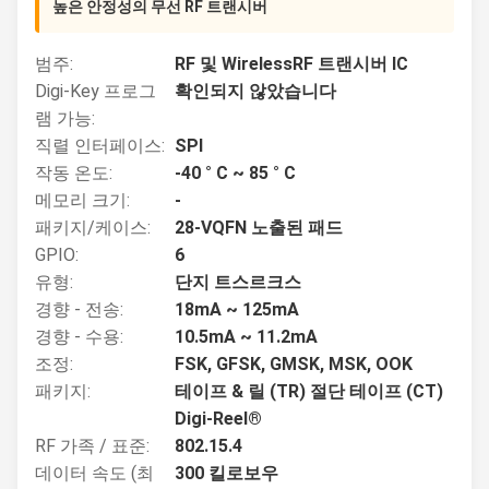
높은 안정성의 무선 RF 트랜시버
범주:
RF 및 WirelessRF 트랜시버 IC
Digi-Key 프로그
확인되지 않았습니다
램 가능:
직렬 인터페이스:
SPI
작동 온도:
-40 ° C ~ 85 ° C
메모리 크기:
-
패키지/케이스:
28-VQFN 노출된 패드
GPIO:
6
유형:
단지 트스르크스
경향 - 전송:
18mA ~ 125mA
경향 - 수용:
10.5mA ~ 11.2mA
조정:
FSK, GFSK, GMSK, MSK, OOK
패키지:
테이프 & 릴 (TR) 절단 테이프 (CT)
Digi-Reel®
RF 가족 / 표준:
802.15.4
데이터 속도 (최
300 킬로보우