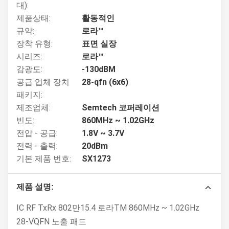
대):
제품상태:
활동적인
규약:
로라™
장착 유형:
표면 실장
시리즈:
로라™
감광도:
-130dBM
공급 업체 장치
28-qfn (6x6)
패키지:
제조업체:
Semtech 코퍼레이션
빈도:
860MHz ~ 1.02GHz
전압 - 공급:
1.8V ~ 3.7V
전력 - 출력:
20dBm
기본 제품 번호:
SX1273
제품 설명:
IC RF TxRx 802만15.4 로라TM 860MHz ~ 1.02GHz
28-VQFN 노출 패드