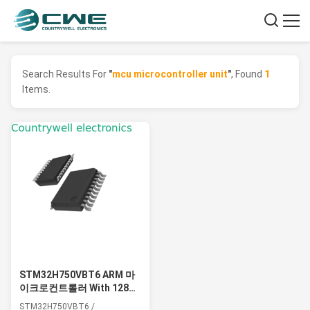
Search Results For
"
mcu microcontroller unit
"
, Found
1
Items.
STM32H750VBT6 ARM 마
이크로컨트롤러 With 128
Kbytes Flash 480MHz 고성
STM32H750VBT6 /