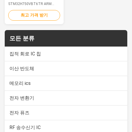
능 코르텍스-M7 코어
STM32H750VBT6TR ARM
Microcontroller High-
performance ARM Cortex-M7
최고 가격 받기
MCU with DSP and DP-FPU,
featuring 128KB Flash memory,
1MB RAM, and 82 I/O ports in
LQFP-100 package. Key
모든 분류
Specifications Category ARM
Microcontrollers - MCU Series
STM32H7 Core ARM Cortex M7
집적 회로 IC 칩
Clock Frequency 480 MHz ...
이산 반도체
메모리 ics
전자 변환기
전자 퓨즈
RF 송수신기 IC