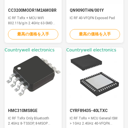
CC3200MODR1M2AMOBR
QN9090THN/001Y
IC RF TxRx + MCU WiFi
IC RF 40-VFQFN Exposed Pad
802.11b/g/n 2.4GHz 63-SMD
Module
最高の価格を入手
最高の価格を入手
HMC310MS8GE
CYRF89435-40LTXC
IC RF TxRx Only Bluetooth
IC RF TxRx + MCU General ISM
2.4GHz 8-TSSOP, 8-MSOP
> 1GHz 2.4GHz 40-VFQFN