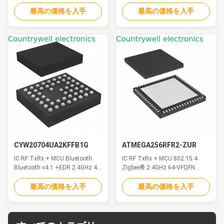
(0.118", 3.00mm Width)
Exposed Pad
Exposed Pad
最高の価格を入手
最高の価格を入手
CYW20704UA2KFFB1G
ATMEGA256RFR2-ZUR
IC RF TxRx + MCU Bluetooth
IC RF TxRx + MCU 802.15.4
Bluetooth v4.1 +EDR 2.4GHz 49-
Zigbee® 2.4GHz 64-VFQFN
VFBGA, FCBGA
Exposed Pad
最高の価格を入手
最高の価格を入手