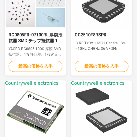
RC0805FR-07100RL 厚膜抵
CC2510F8RSPR
抗器 SMD チップ抵抗器 100
IC RF TxRx + MCU General ISM
オーム 1% 許容差 0805 ケー
> 1GHz 2.4GHz 36-VFQFN
YAGEO RC0805 100Ω 厚膜 SMD
スコード
Exposed Pad
抵抗器。 1% 許容差、1/8W 定格
電力、100 PPM/°C TCR。 0805
ケース サイズ、RoHS 準拠、高
最高の価格を入手
最高の価格を入手
信頼性 PCB アプリケーションに
最適。