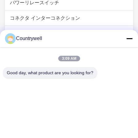
パワーリレースイッチ
コネクタ インターコネクション
IGBTパワーモジュール
Countrywell
LEDダイオード照明
3:09 AM
Good day, what product are you looking for?
送信
Tel: 86-0755-82719069
メール: info@c-w-electronics.com
クイックリンク
ホーム
製品
会社
メーカー
品質管理
お問い合わせ
見積依頼
ニュース
すべての場合